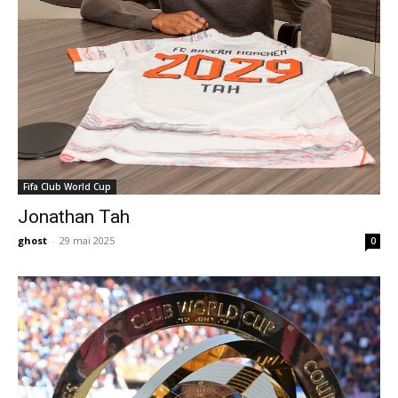
Fifa Club World Cup
Jonathan Tah
ghost
-
29 mai 2025
0