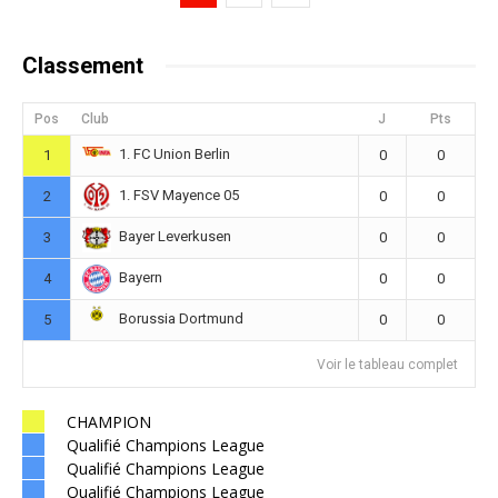
Classement
Pos
Club
J
Pts
1. FC Union Berlin
1
0
0
1. FSV Mayence 05
2
0
0
Bayer Leverkusen
3
0
0
Bayern
4
0
0
Borussia Dortmund
5
0
0
Voir le tableau complet
CHAMPION
Qualifié Champions League
Qualifié Champions League
Qualifié Champions League