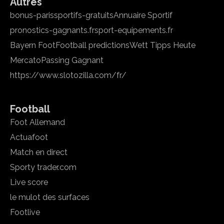
Autres
bonus-parissportifs-gratuits
Annuaire Sportif
pronostics-gagnants.fr
sport-equipements.fr
Bayern Foot
Football predictions
Wett Tipps Heute
Mercato
Passing Gagnant
https://www.slotozilla.com/fr/
Football
Foot Allemand
Actuafoot
Match en direct
Sporty trader.com
Live score
le mulot des surfaces
Footlive