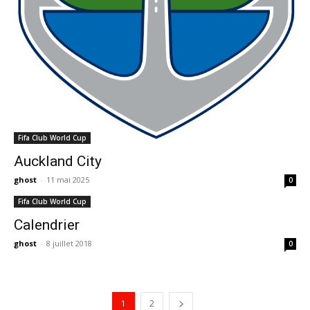
Fifa Club World Cup
Auckland City
ghost
-
11 mai 2025
0
Fifa Club World Cup
Calendrier
ghost
-
8 juillet 2018
0
1
2