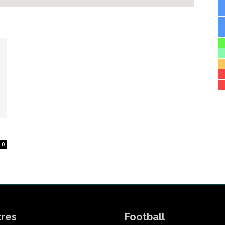
0
tres
Football