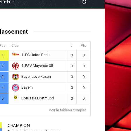
rn-Fr
lassement
Pos
Club
J
Pts
1. FC Union Berlin
1
0
0
1. FSV Mayence 05
2
0
0
Bayer Leverkusen
3
0
0
Bayern
4
0
0
Borussia Dortmund
5
0
0
Voir le tableau complet
CHAMPION