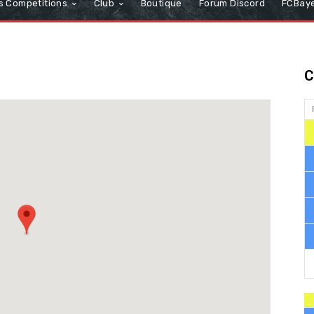
s Competitions
Club
Boutique
Forum Discord
FCBaye
C