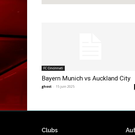
FC Cincinnati
Bayern Munich vs Auckland City
ghost
-
15 juin 2025
Clubs
Au