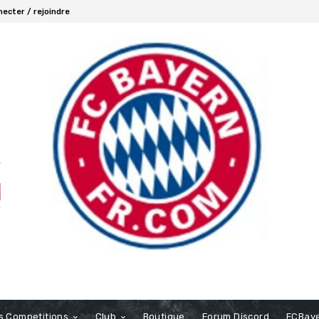
ecter / rejoindre
s Competitions
Club
Boutique
Forum Discord
FCBaye