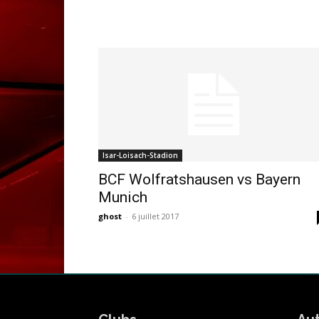
Isar-Loisach-Stadion
BCF Wolfratshausen vs Bayern
Munich
ghost
-
6 juillet 2017