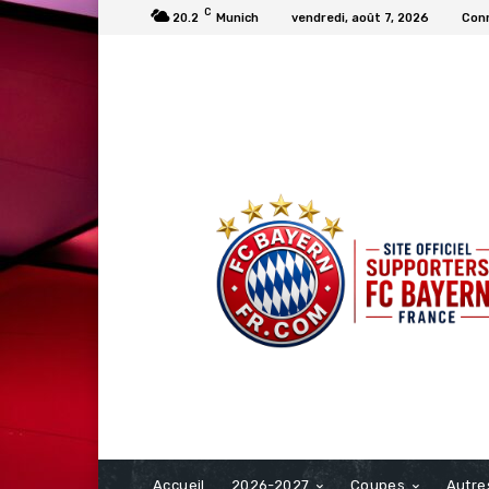
C
20.2
Munich
vendredi, août 7, 2026
Conn
FCBAYERN FRANCE
Accueil
2026-2027
Coupes
Autre