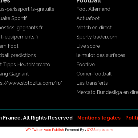
tres
Football
s-parissportifs-gratuits
Foot Allemand
aire Sportif
Actuafoot
ostics-gagnants.fr
Match en direct
rt-equipements.fr
Sporty trader.com
ern Foot
Live score
ball predictions
le mulot des surfaces
t Tipps Heute
Mercato
Footlive
sing Gagnant
Corner-football
ps://www.slotozilla.com/fr/
Les transferts
Mercato Bundesliga en dir
 France. All Rights Reserved -
Mentions legales
-
Polit
WP Twitter Auto Publish
Powered By :
XYZScripts.com