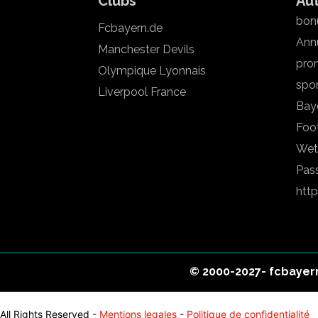
Clubs
Au
bonu
Fcbayern.de
Annu
Manchester Devils
pron
Olympique Lyonnais
spo
Liverpool France
Bay
Foot
Wet
Pas
htt
© 2000-2027- fcbayern
All Rights Reserved -
Mentions legales
-
Politique de confidentialité