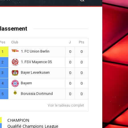
lassement
Pos
Club
J
Pts
1. FC Union Berlin
1
0
0
1. FSV Mayence 05
2
0
0
Bayer Leverkusen
3
0
0
Bayern
4
0
0
Borussia Dortmund
5
0
0
Voir le tableau complet
CHAMPION
Qualifié Champions League