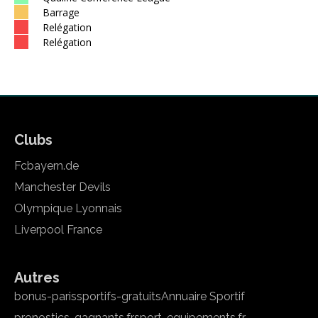
Barrage
Relégation
Relégation
Clubs
Fcbayern.de
Manchester Devils
Olympique Lyonnais
Liverpool France
Autres
bonus-parissportifs-gratuits
Annuaire Sportif
pronostics-gagnants.fr
sport-equipements.fr