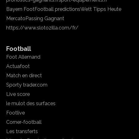
Bayern Foot
Football predictions
Wett Tipps Heute
Mercato
Passing Gagnant
https://www.slotozilla.com/fr/
Football
Foot Allemand
Actuafoot
Match en direct
Sporty trader.com
Live score
le mulot des surfaces
Footlive
Corner-football
Les transferts