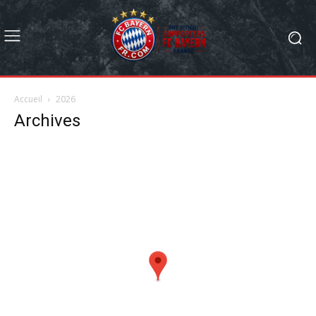
Accueil
2026
Archives