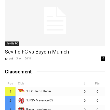
Seville FC
Seville FC vs Bayern Munich
ghost
-
3 avril 2018
0
Classement
Pos
Club
J
Pts
1. FC Union Berlin
1
0
0
1. FSV Mayence 05
2
0
0
Bayer Leverkusen
3
0
0