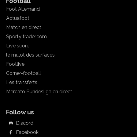
Football
Foot Allemand
Actuafoot
Match en direct
Sporty trader.com
Live score
le mulot des surfaces
Footlive
Corner-football
Les transferts
Mercato Bundesliga en direct
Follow us
Discord
Facebook