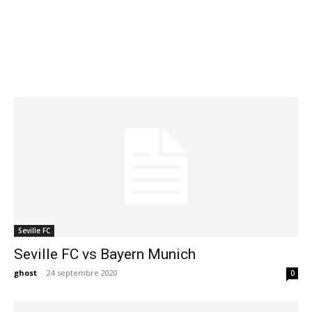
Seville FC
Seville FC vs Bayern Munich
ghost
-
24 septembre 2020
0