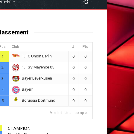
rn-Fr
lassement
Pos
Club
J
Pts
1. FC Union Berlin
1
0
0
1. FSV Mayence 05
2
0
0
Bayer Leverkusen
3
0
0
Bayern
4
0
0
Borussia Dortmund
5
0
0
Voir le tableau complet
CHAMPION