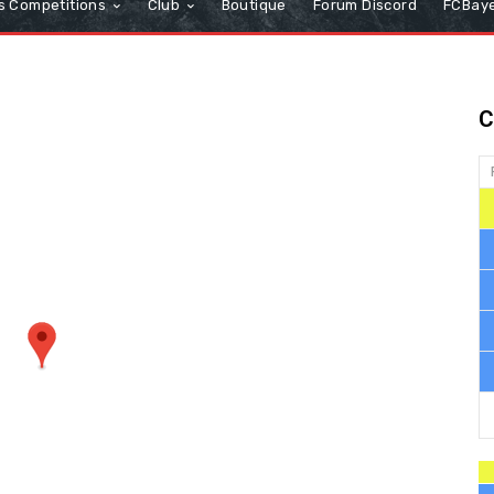
s Competitions
Club
Boutique
Forum Discord
FCBaye
C