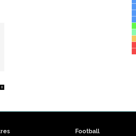
0
tres
Football