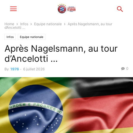
Home
Infos
Equipe nationale
Après Nagelsmann, au tour
d’Ancelotti …
Infos
Equipe nationale
Après Nagelsmann, au tour
d’Ancelotti …
0
By
1976
-
6 juillet 2026