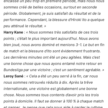
encaissé un peu trop en première période, mais nous nous
sommes créé de belles occasions, surtout en seconde
période. Globalement, je suis satisfait du résultat et de la
performance. Cependant, la blessure d’Hiroki Ito a quelque
peu atténué le résultat. »
​​​​​
Harry Kane
:
« Nous sommes très satisfaits de ces trois
points ; c’était le plus important aujourd’hui. Nous avons
bien joué, nous avons dominé et menions 3-1. Le but en fin
de match et la blessure d’Ito sont évidemment frustrants.
Les dernières minutes ont été un peu agitées. Mais c’est
une bonne chose que nous ayons entamé notre retour en
Bundesliga par une victoire ; c’est un sentiment agréable. »
Leroy Sané
:
« Cela a été un peu serré à la fin, car nous
nous sommes retrouvés réduits à dix. Après la trêve
internationale, une victoire est globalement une bonne
chose. Nous sommes tous contents d’avoir pris les trois
points à domicile. Il faut se donner à 100 % à chaque match
et gagner. Je pense que cela nous aide à garder le rythme.