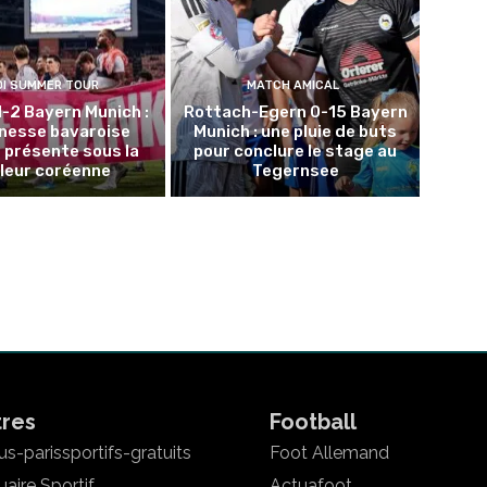
DI SUMMER TOUR
MATCH AMICAL
1-2 Bayern Munich :
Rottach-Egern 0-15 Bayern
unesse bavaroise
Munich : une pluie de buts
 présente sous la
pour conclure le stage au
leur coréenne
Tegernsee
tres
Football
s-parissportifs-gratuits
Foot Allemand
aire Sportif
Actuafoot