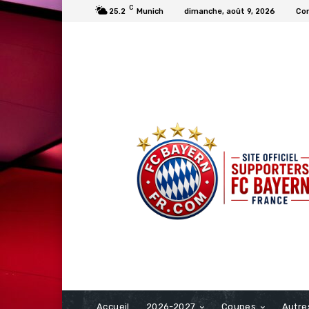
C
25.2
Munich
dimanche, août 9, 2026
Con
FCBAYERN FRANCE
Accueil
2026-2027
Coupes
Autre