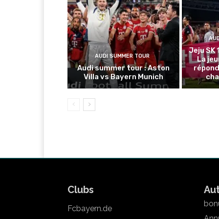
AU
Jeju SK 
AUDI SUMMER TOUR
La je
Audi summer tour : Aston
répond
Villa vs Bayern Munich
cha
Clubs
Au
bonu
Fcbayern.de
Annu