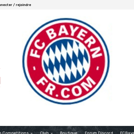
necter / rejoindre
s Competitions
Club
Boutique
Forum Discord
FCBaye