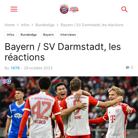
Home
Infos
Bundesliga
Bayern / SV Darmstadt, les réactions
Infos
Bundesliga
Bayern
Interviews
Bayern / SV Darmstadt, les
réactions
0
By
1976
-
29 octobre 2023