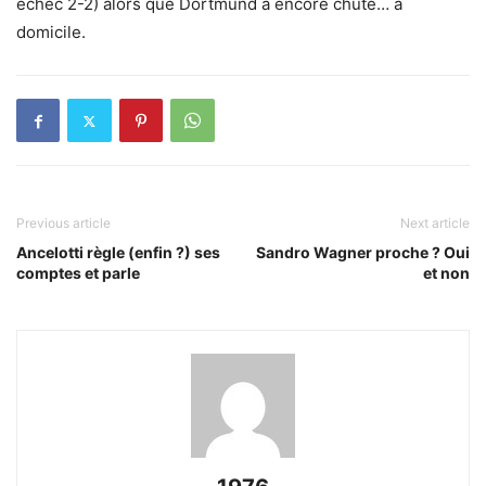
échec 2-2) alors que Dortmund a encore chuté… à
domicile.
Previous article
Next article
Ancelotti règle (enfin ?) ses
Sandro Wagner proche ? Oui
comptes et parle
et non