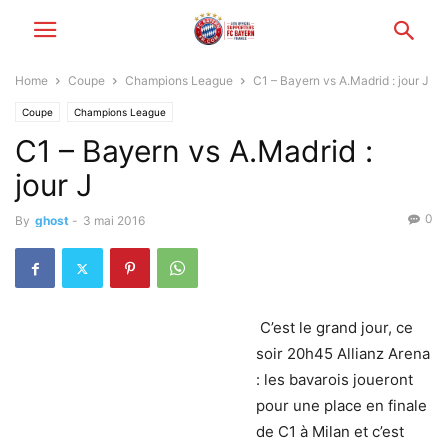
Home
Coupe
Champions League
C1 – Bayern vs A.Madrid : jour J
Coupe
Champions League
C1 – Bayern vs A.Madrid :
jour J
0
By
ghost
-
3 mai 2016
C’est le grand jour, ce
soir 20h45 Allianz Arena
: les bavarois joueront
pour une place en finale
de C1 à Milan et c’est