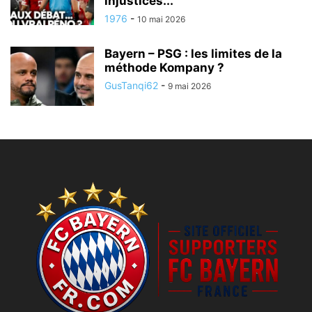
injustices...
1976
-
10 mai 2026
Bayern – PSG : les limites de la
méthode Kompany ?
GusTanqi62
-
9 mai 2026