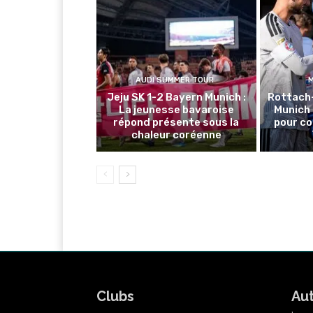
AUDI SUMMER TOUR
Jeju SK 1-2 Bayern Munich :
Rottach
La jeunesse bavaroise
Munich 
répond présente sous la
pour co
chaleur coréenne
Clubs
Au