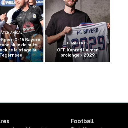
MATCH AMICAL
-Egern 0-15 Bayern
TRANSFERTS
: une pluie de buts
nclure le stage au
OFF. Konrad Laimer
Tegernsee
prolonge > 2029
tres
Football