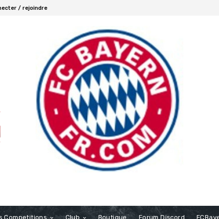
ecter / rejoindre
s Competitions
Club
Boutique
Forum Discord
FCBaye