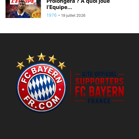
Prolongera ? A quoi joue
l’Equipe...
1976
-
19 juillet 2026