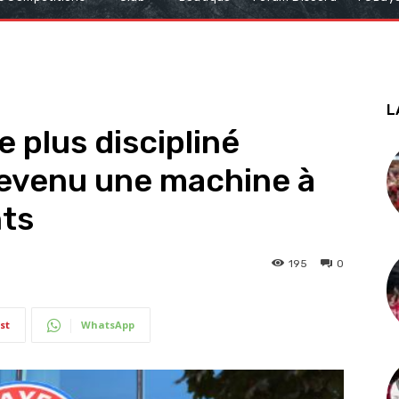
L
 plus discipliné
devenu une machine à
nts
195
0
st
WhatsApp