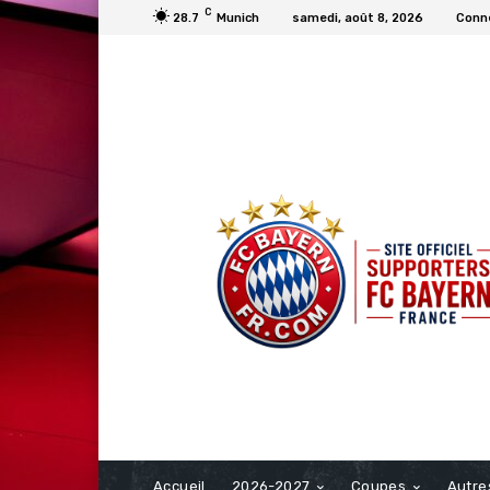
C
28.7
Munich
samedi, août 8, 2026
Conne
FCBAYERN FRANCE
Accueil
2026-2027
Coupes
Autre