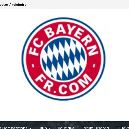
cter / rejoindre
s Competitions
Club
Boutique
Forum Discord
FCBaye