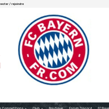
ecter / rejoindre
s Competitions
Club
Boutique
Forum Discord
FCBaye