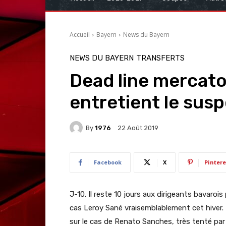
Accueil
Bayern
News du Bayern
NEWS DU BAYERN
TRANSFERTS
Dead line mercato 
entretient le sus
By
1976
22 Août 2019
Facebook
X
Pintere
J-10. Il reste 10 jours aux dirigeants bavarois 
cas Leroy Sané vraisemblablement cet hiver.
sur le cas de Renato Sanches, très tenté par l