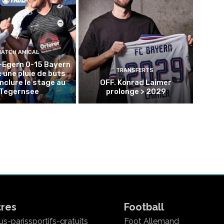
MATCH AMICAL
-Egern 0-15 Bayern
TRANSFERTS
: une pluie de buts
nclure le stage au
OFF. Konrad Laimer
Tegernsee
prolonge > 2029
tres
Football
s-parissportifs-gratuits
Foot Allemand