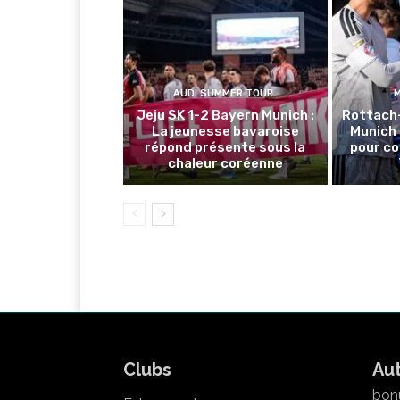
AUDI SUMMER TOUR
Jeju SK 1-2 Bayern Munich :
Rottach
La jeunesse bavaroise
Munich 
répond présente sous la
pour co
chaleur coréenne
Clubs
Au
bonu