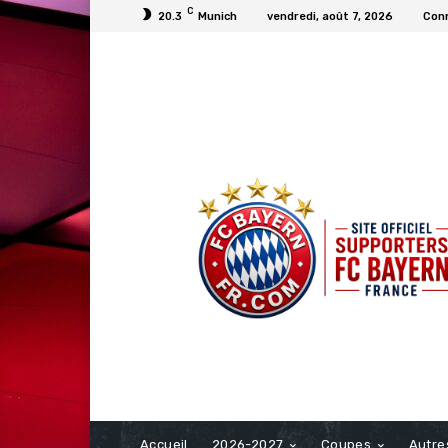
C
20.3
Munich
vendredi, août 7, 2026
Conn
FCBAYERN FRANCE
Accueil
2026-2027
Coupes
Autre