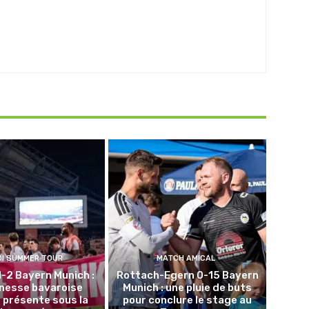
DI SUMMER TOUR
MATCH AMICAL
1-2 Bayern Munich :
Rottach-Egern 0-15 Bayern
unesse bavaroise
Munich : une pluie de buts
 présente sous la
pour conclure le stage au