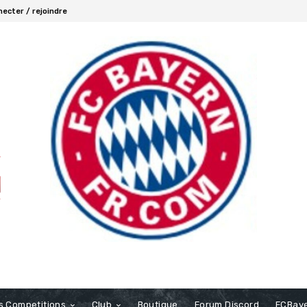
ecter / rejoindre
s Competitions
Club
Boutique
Forum Discord
FCBaye