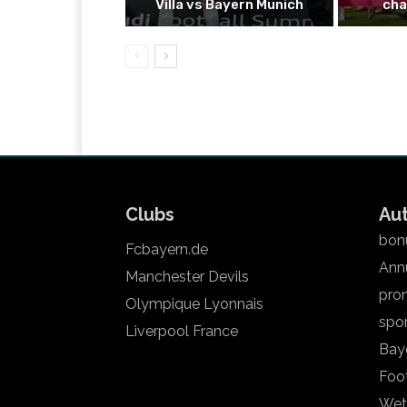
Villa vs Bayern Munich
cha
Clubs
Au
bonu
Fcbayern.de
Annu
Manchester Devils
pron
Olympique Lyonnais
spo
Liverpool France
Bay
Foot
Wet