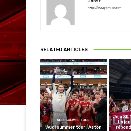
Ghost
http://fcbayern-fr.com
RELATED ARTICLES
AU
Jeju SK 
AUDI SUMMER TOUR
La je
Audi summer tour : Aston
répond