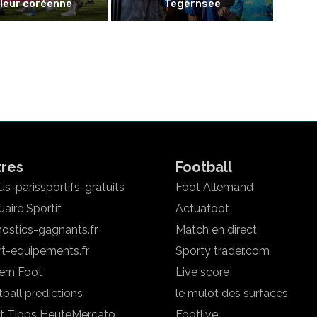
leur coréenne
Tegernsee
tres
Football
s-parissportifs-gratuits
Foot Allemand
aire Sportif
Actuafoot
ostics-gagnants.fr
Match en direct
rt-equipements.fr
Sporty trader.com
ern Foot
Live score
ball predictions
le mulot des surfaces
t Tipps Heute
Mercato
Footlive