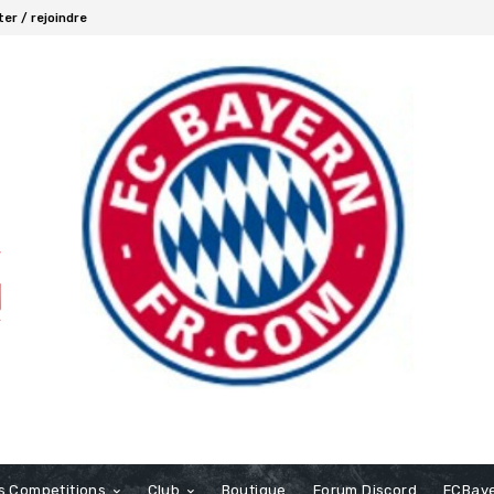
er / rejoindre
s Competitions
Club
Boutique
Forum Discord
FCBaye