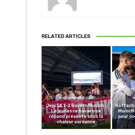
RELATED ARTICLES
AUDI SUMMER TOUR
Jeju SK 1-2 Bayern Munich :
Rottach
La jeunesse bavaroise
Munich 
répond présente sous la
pour co
chaleur coréenne