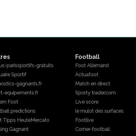
tres
Football
s-parissportifs-gratuits
Foot Allemand
aire Sportif
Actuafoot
ostics-gagnants.fr
Match en direct
rt-equipements.fr
Sporty trader.com
ern Foot
Live score
ball predictions
le mulot des surfaces
t Tipps Heute
Mercato
Footlive
sing Gagnant
Corner-football