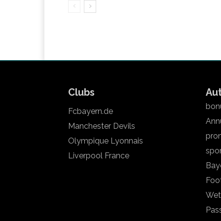
Clubs
Au
bonu
Fcbayern.de
Annu
Manchester Devils
pron
Olympique Lyonnais
spo
Liverpool France
Bay
Foot
Wet
Pas