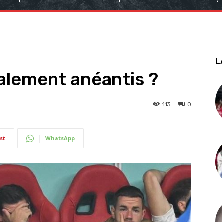
L
alement anéantis ?
113
0
st
WhatsApp