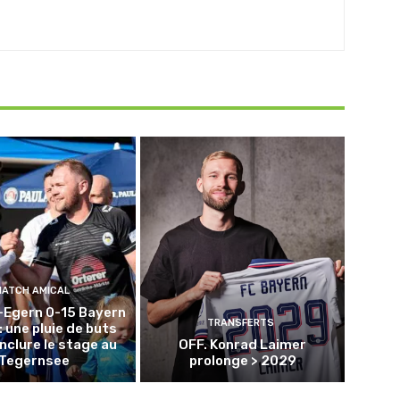
MATCH AMICAL
-Egern 0-15 Bayern
TRANSFERTS
: une pluie de buts
nclure le stage au
OFF. Konrad Laimer
Tegernsee
prolonge > 2029