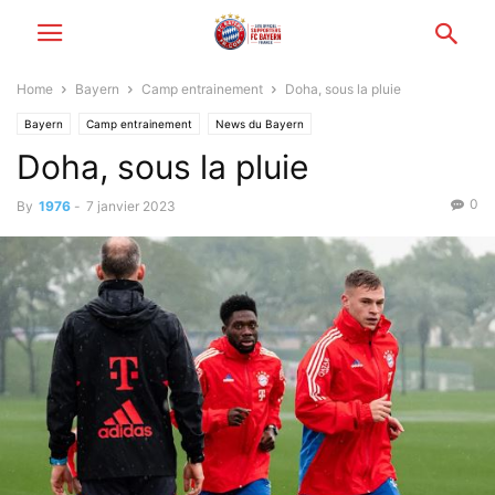
Home
Bayern
Camp entrainement
Doha, sous la pluie
Bayern
Camp entrainement
News du Bayern
Doha, sous la pluie
0
By
1976
-
7 janvier 2023