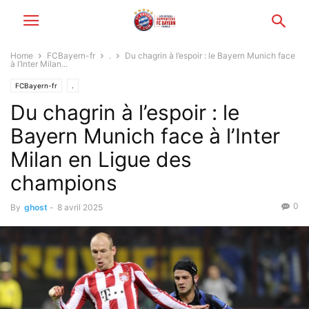
Home
FCBayern-fr
.
Du chagrin à l’espoir : le Bayern Munich face
à l’Inter Milan...
FCBayern-fr
.
Du chagrin à l’espoir : le
Bayern Munich face à l’Inter
Milan en Ligue des
champions
0
By
ghost
-
8 avril 2025