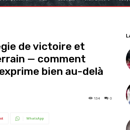
L
gie de victoire et
terrain — comment
s’exprime bien au-delà
134
0
st
WhatsApp