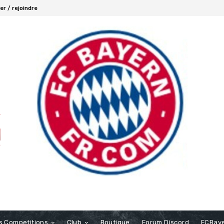
r / rejoindre
s Competitions
Club
Boutique
Forum Discord
FCBaye