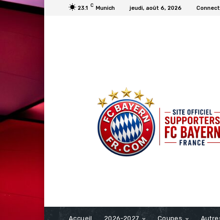
C
23.1
Munich
jeudi, août 6, 2026
Connecte
FCBAYERN FRANCE
Accueil
2026-2027
Coupes
Autre