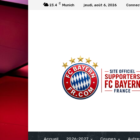
C
23.4
Munich
jeudi, août 6, 2026
Connect
FCBAYERN FRANCE
Accueil
2026-2027
Coupes
Autre