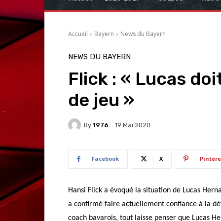
Accueil
Bayern
News du Bayern
NEWS DU BAYERN
Flick : « Lucas do
de jeu »
By
1976
19 Mai 2020
Facebook
X
Pintere
Hansi Flick a évoqué la situation de Lucas Herna
a confirmé faire actuellement confiance à la d
coach bavarois, tout laisse penser que Lucas He