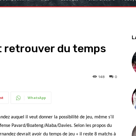
L
it retrouver du temps
148
0
st
WhatsApp
ndez auquel il veut donner la possibilité de jeu, même s’il
éfense Pavard/Boateng/Alaba/Davies. Selon les propos du
rnandez devrait avoir du temps de jeu « il reste 8 matchs à