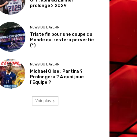
prolonge > 2029
NEWS DU BAYERN
Triste fin pour une coupe du
Monde qui restera pervertie
(*)
NEWS DU BAYERN
Michael Olise : Partira ?
Prolongera ? A quoi joue
l’Equipe ?
Voir plus