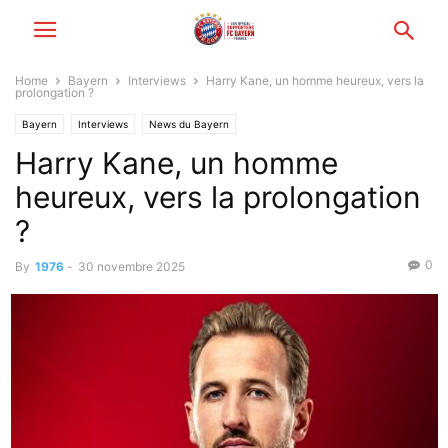
Home
Bayern
Interviews
Harry Kane, un homme heureux, vers la
prolongation ?
Bayern
Interviews
News du Bayern
Harry Kane, un homme
heureux, vers la prolongation
?
0
By
1976
-
30 novembre 2025