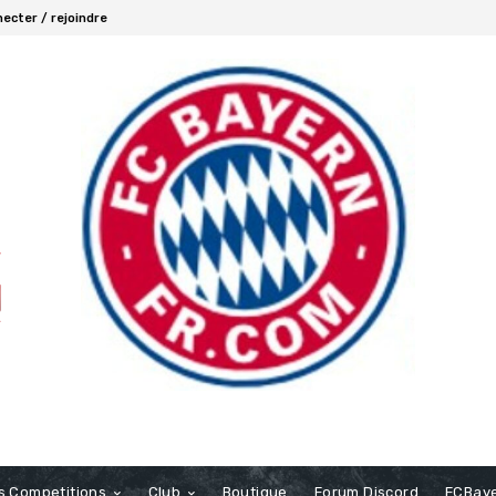
ecter / rejoindre
s Competitions
Club
Boutique
Forum Discord
FCBaye