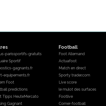
tres
Football
s-parissportifs-gratuits
Foot Allemand
aire Sportif
Actuafoot
ostics-gagnants.fr
Match en direct
rt-equipements.fr
Sporty trader.com
ern Foot
Live score
ball predictions
le mulot des surfaces
t Tipps Heute
Mercato
Footlive
sing Gagnant
Corner-football