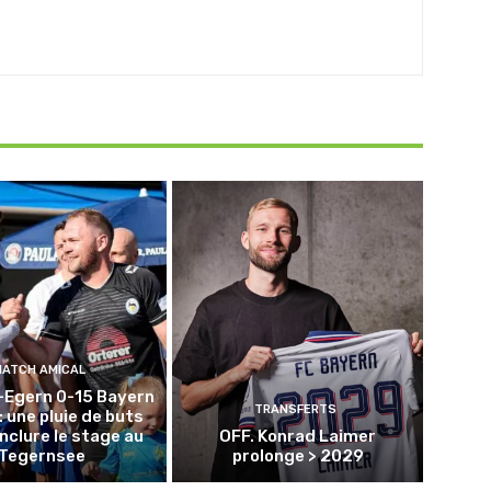
MATCH AMICAL
-Egern 0-15 Bayern
TRANSFERTS
: une pluie de buts
nclure le stage au
OFF. Konrad Laimer
Tegernsee
prolonge > 2029