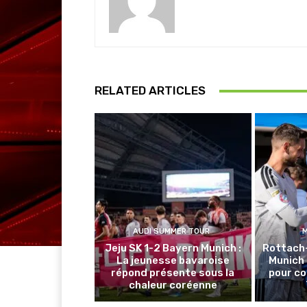
RELATED ARTICLES
AUDI SUMMER TOUR
Jeju SK 1-2 Bayern Munich :
Rottach
La jeunesse bavaroise
Munich 
répond présente sous la
pour co
chaleur coréenne