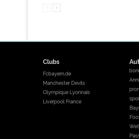
Clubs
Au
bonu
Fcbayern.de
Annu
Manchester Devils
pron
Olympique Lyonnais
spo
Liverpool France
Bay
Foot
Wet
Pas