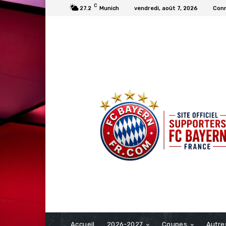
C
27.2
Munich
vendredi, août 7, 2026
Conn
FCBAYERN FRANCE
Accueil
2026-2027
Coupes
Autre