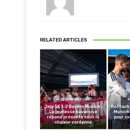
RELATED ARTICLES
AUDI SUMMER TOUR
Jeju SK 1-2 Bayern Munich :
Rottach
La jeunesse bavaroise
Munich 
répond présente sous la
pour co
chaleur coréenne