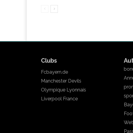
Clubs
Au
bonu
Fcbayern.de
Annu
Manchester Devils
pron
Olympique Lyonnais
spo
Liverpool France
Bay
Foot
Wet
Pas