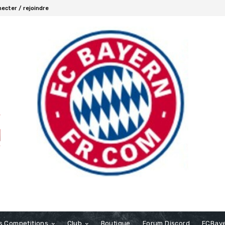
ecter / rejoindre
s Competitions
Club
Boutique
Forum Discord
FCBaye