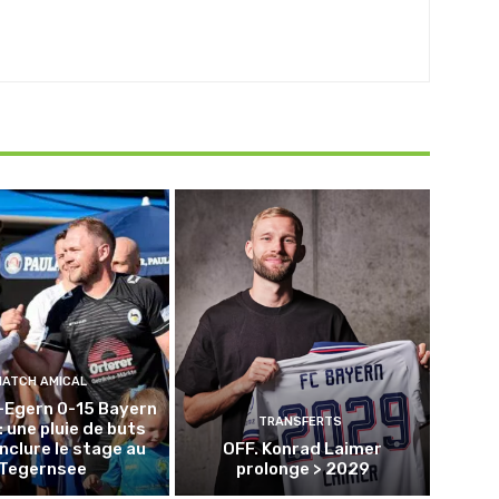
MATCH AMICAL
-Egern 0-15 Bayern
TRANSFERTS
: une pluie de buts
nclure le stage au
OFF. Konrad Laimer
Tegernsee
prolonge > 2029