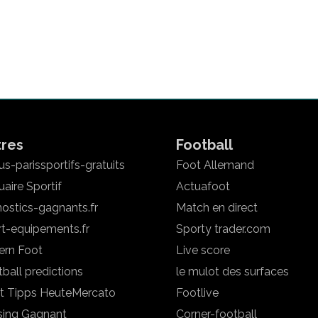
tres
Football
s-parissportifs-gratuits
Foot Allemand
aire Sportif
Actuafoot
ostics-gagnants.fr
Match en direct
rt-equipements.fr
Sporty trader.com
ern Foot
Live score
ball predictions
le mulot des surfaces
t Tipps Heute
Mercato
Footlive
sing Gagnant
Corner-football