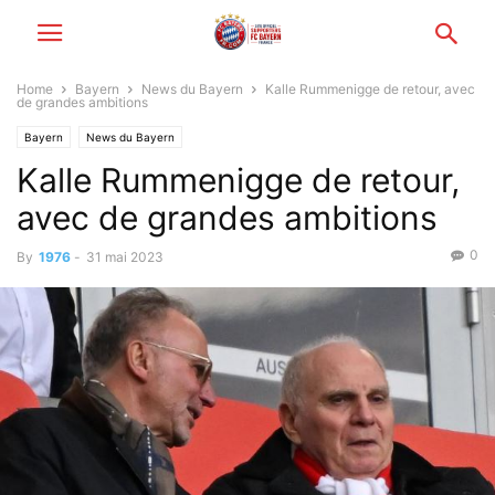
Home
Bayern
News du Bayern
Kalle Rummenigge de retour, avec
de grandes ambitions
Bayern
News du Bayern
Kalle Rummenigge de retour,
avec de grandes ambitions
0
By
1976
-
31 mai 2023