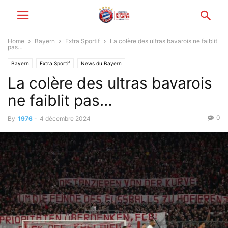
Home
Bayern
Extra Sportif
La colère des ultras bavarois ne faiblit
pas…
Bayern
Extra Sportif
News du Bayern
La colère des ultras bavarois
ne faiblit pas…
0
By
1976
-
4 décembre 2024