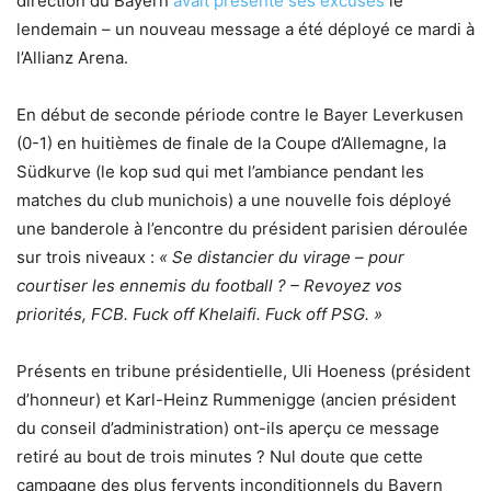
direction du Bayern
avait présenté ses excuses
le
lendemain – un nouveau message a été déployé ce mardi à
l’Allianz Arena.
En début de seconde période contre le Bayer Leverkusen
(0-1) en huitièmes de finale de la Coupe d’Allemagne, la
Südkurve (le kop sud qui met l’ambiance pendant les
matches du club munichois) a une nouvelle fois déployé
une banderole à l’encontre du président parisien déroulée
sur trois niveaux :
« Se distancier du virage – pour
courtiser les ennemis du football ? – Revoyez vos
priorités, FCB. Fuck off Khelaifi. Fuck off PSG. »
Présents en tribune présidentielle, Uli Hoeness (président
d’honneur) et Karl-Heinz Rummenigge (ancien président
du conseil d’administration) ont-ils aperçu ce message
retiré au bout de trois minutes ? Nul doute que cette
campagne des plus fervents inconditionnels du Bayern