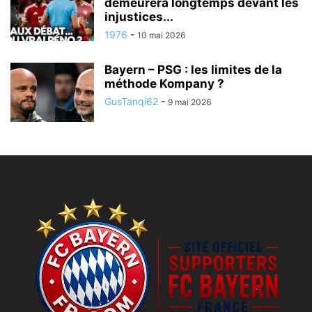
demeurera longtemps devant les
injustices...
1976
-
10 mai 2026
Bayern – PSG : les limites de la
méthode Kompany ?
GusTanqi62
-
9 mai 2026