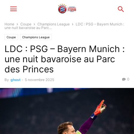
Home
Coupe
Champions League
LDC : PSG – Bayern Munich :
une nuit bavaroise au Parc...
Coupe
Champions League
LDC : PSG – Bayern Munich :
une nuit bavaroise au Parc
des Princes
0
By
ghost
-
5 novembre 2025