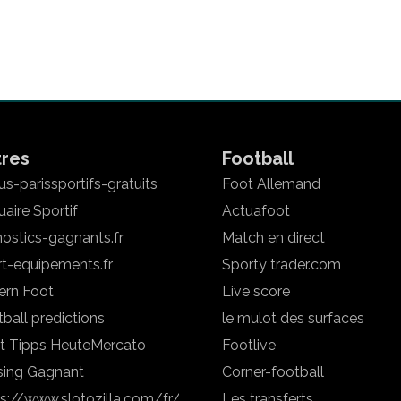
tres
Football
s-parissportifs-gratuits
Foot Allemand
aire Sportif
Actuafoot
ostics-gagnants.fr
Match en direct
rt-equipements.fr
Sporty trader.com
ern Foot
Live score
ball predictions
le mulot des surfaces
t Tipps Heute
Mercato
Footlive
sing Gagnant
Corner-football
ps://www.slotozilla.com/fr/
Les transferts