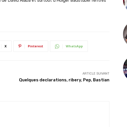
ain de David Alaba et surtout d’Holger Badstuber rentrés
X
Pinterest
WhatsApp
ARTICLE SUIVANT
Quelques declarations, ribery, Pep, Bastian