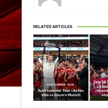
RELATED ARTICLES
AU
Jeju SK 
AUDI SUMMER TOUR
La je
Audi summer tour : Aston
répond
Villa vs Bayern Munich
cha