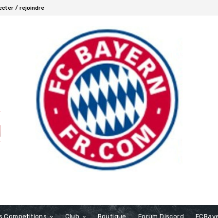
cter / rejoindre
s Competitions
Club
Boutique
Forum Discord
FCBaye