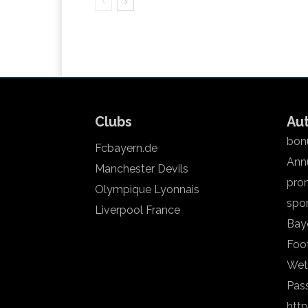
Clubs
Au
bonu
Fcbayern.de
Annu
Manchester Devils
pron
Olympique Lyonnais
spo
Liverpool France
Bay
Foot
Wet
Pas
htt