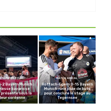
DI SUMMER TOUR
MATCH AMICAL
1-2 Bayern Munich :
Rottach-Egern 0-15 Bayern
unesse bavaroise
Munich : une pluie de buts
 présente sous la
pour conclure le stage au
leur coréenne
Tegernsee