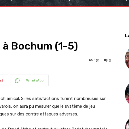
L
 à Bochum (1-5)
131
0
st
WhatsApp
h amical. Si les satisfactions furent nombreuses sur
avarois, on aura pu mesurer que le système de jeu
sques sur des contre attaques adverses.