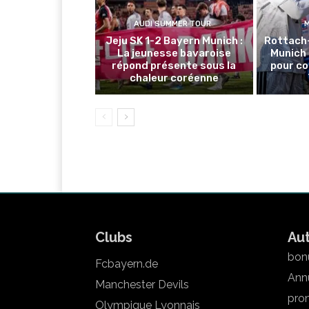
AUDI SUMMER TOUR
Jeju SK 1-2 Bayern Munich :
Rottach
La jeunesse bavaroise
Munich 
répond présente sous la
pour co
chaleur coréenne
Clubs
Au
bonu
Fcbayern.de
Annu
Manchester Devils
pron
Olympique Lyonnais