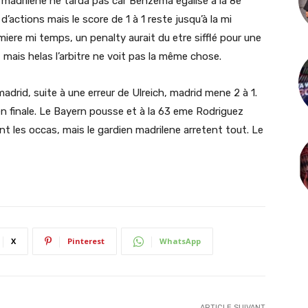
n madrilene ne tarda pas car Benzema egalise à la 8e
’actions mais le score de 1 à 1 reste jusqu’à la mi
iere mi temps, un penalty aurait du etre sifflé pour une
 mais helas l’arbitre ne voit pas la même chose.
adrid, suite à une erreur de Ulreich, madrid mene 2 à 1.
 en finale. Le Bayern pousse et à la 63 eme Rodriguez
ient les occas, mais le gardien madrilene arretent tout. Le
X
Pinterest
WhatsApp
ARTICLE SUIVANT