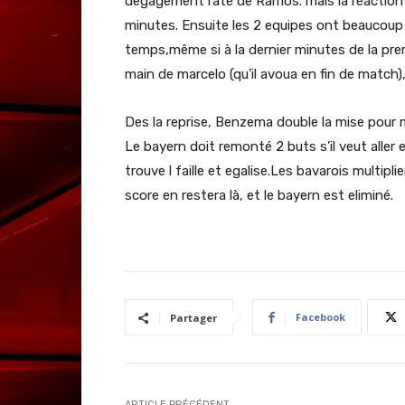
degagement raté de Ramos.
mais la réactio
minutes. Ensuite les 2 equipes ont beaucoup d
temps,même si à la dernier minutes de la prem
main de marcelo (qu’il avoua en fin de match),
Des la reprise, Benzema double la mise pour m
Le bayern doit remonté 2 buts s’il veut aller
trouve l faille et egalise.Les bavarois multipl
score en restera là, et le bayern est eliminé.
Facebook
Partager
ARTICLE PRÉCÉDENT