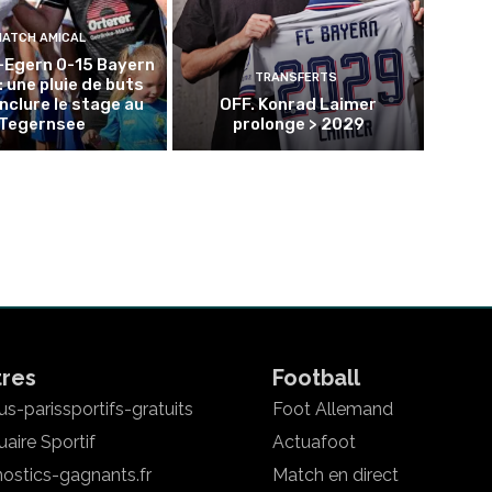
MATCH AMICAL
-Egern 0-15 Bayern
TRANSFERTS
: une pluie de buts
nclure le stage au
OFF. Konrad Laimer
Tegernsee
prolonge > 2029
tres
Football
s-parissportifs-gratuits
Foot Allemand
aire Sportif
Actuafoot
ostics-gagnants.fr
Match en direct