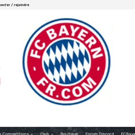
ecter / rejoindre
s Competitions
Club
Boutique
Forum Discord
FCBaye