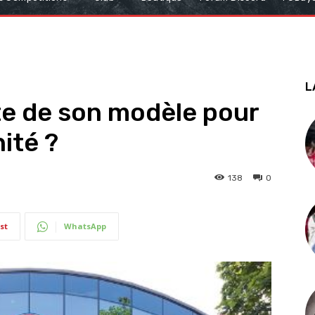
L
te de son modèle pour
ité ?
138
0
st
WhatsApp