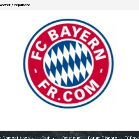
ecter / rejoindre
s Competitions
Club
Boutique
Forum Discord
FCBaye