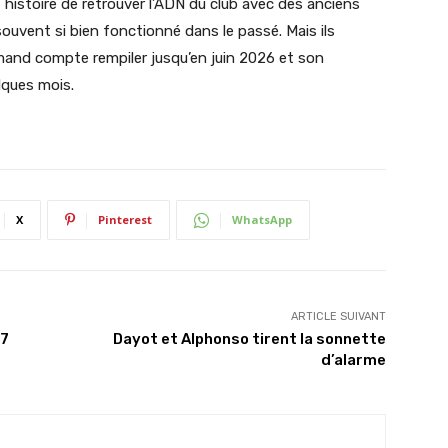
, histoire de retrouver l’ADN du club avec des anciens
uvent si bien fonctionné dans le passé. Mais ils
emand compte rempiler jusqu’en juin 2026 et son
lques mois.
X
Pinterest
WhatsApp
ARTICLE SUIVANT
27
Dayot et Alphonso tirent la sonnette
d’alarme