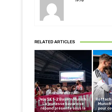
1976
RELATED ARTICLES
AUDI SUMMER TOUR
Jeju SK 1-2 Bayern Munich :
Rottach
La jeunesse bavaroise
Munich 
répond présente sous la
pour co