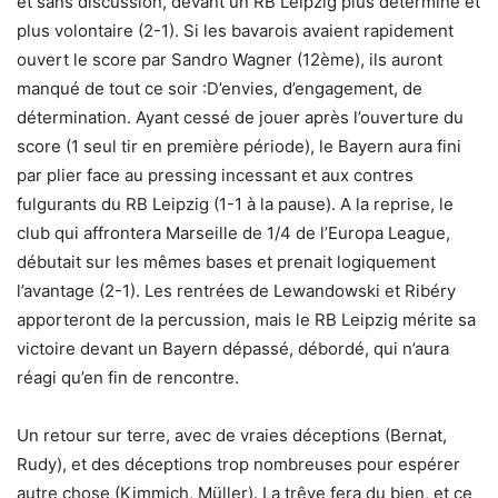
et sans discussion, devant un RB Leipzig plus déterminé et
plus volontaire (2-1). Si les bavarois avaient rapidement
ouvert le score par Sandro Wagner (12ème), ils auront
manqué de tout ce soir :
D’envies, d’engagement, de
détermination. Ayant cessé de jouer après l’ouverture du
score (1 seul tir en première période), le Bayern aura fini
par plier face au pressing incessant et aux contres
fulgurants du RB Leipzig (1-1 à la pause). A la reprise, le
club qui affrontera Marseille de 1/4 de l’Europa League,
débutait sur les mêmes bases et prenait logiquement
l’avantage (2-1). Les rentrées de Lewandowski et Ribéry
apporteront de la percussion, mais le RB Leipzig mérite sa
victoire devant un Bayern dépassé, débordé, qui n’aura
réagi qu’en fin de rencontre.
Un retour sur terre, avec de vraies déceptions (Bernat,
Rudy), et des déceptions trop nombreuses pour espérer
autre chose (Kimmich, Müller). La trêve fera du bien, et ce