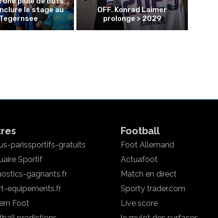
: une pluie de buts
nclure le stage au
OFF. Konrad Laimer
Tegernsee
prolonge > 2029
tres
Football
s-parissportifs-gratuits
Foot Allemand
aire Sportif
Actuafoot
ostics-gagnants.fr
Match en direct
rt-equipements.fr
Sporty trader.com
ern Foot
Live score
ball predictions
le mulot des surfaces