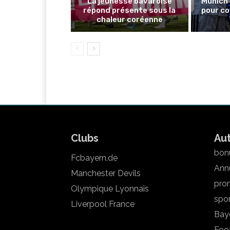
La jeunesse bavaroise
Munich 
répond présente sous la
pour co
chaleur coréenne
Clubs
Au
bonu
Fcbayern.de
Annu
Manchester Devils
pron
Olympique Lyonnais
spo
Liverpool France
Bay
Foot