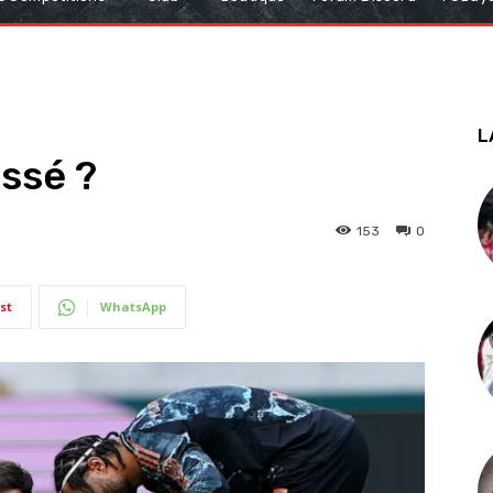
L
ssé ?
153
0
st
WhatsApp