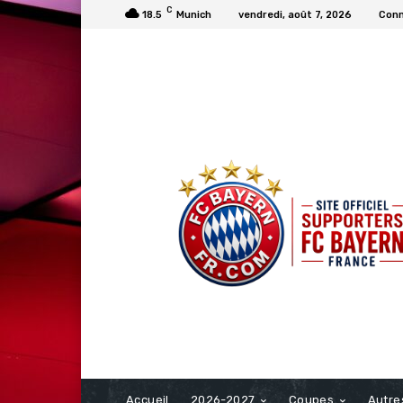
C
18.5
Munich
vendredi, août 7, 2026
Conn
FCBAYERN FRANCE
Accueil
2026-2027
Coupes
Autre