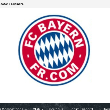
ecter / rejoindre
s Competitions
Club
Boutique
Forum Discord
FCBaye