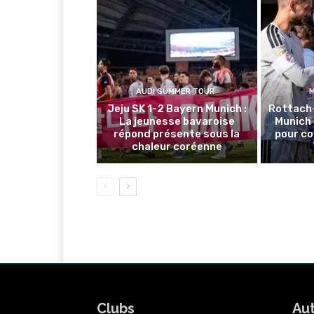
AUDI SUMMER TOUR
Jeju SK 1-2 Bayern Munich :
Rottach
La jeunesse bavaroise
Munich 
répond présente sous la
pour co
chaleur coréenne
Clubs
Au