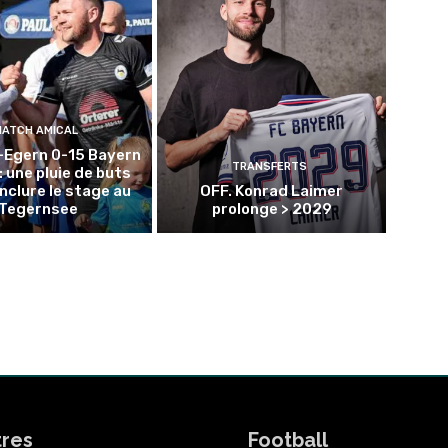
MATCH AMICAL
-Egern 0-15 Bayern
TRANSFERTS
: une pluie de buts
nclure le stage au
OFF. Konrad Laimer
Tegernsee
prolonge > 2029
tres
Football