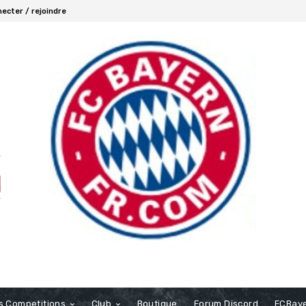
ecter / rejoindre
s Competitions
Club
Boutique
Forum Discord
FCBaye