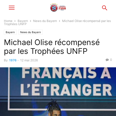
Home
Bayern
News du Bayern
Michael Olise récompensé par les
Trophées UNFP
Bayern
News du Bayern
Michael Olise récompensé
par les Trophées UNFP
0
By
1976
-
12 mai 2026