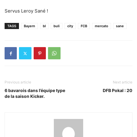
Servus Leroy Sané !
TAGS
Bayern
bl
buli
city
FCB
mercato
sane
Previous article
Next article
6 bavarois dans l’équipe type
DFB Pokal : 20
de la saison Kicker.