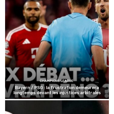
CHAMPIONS LEAGUE
Bayern / PSG : la frustration demeurera
longtemps devant les injustices arbitrales