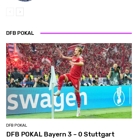
DFB POKAL
DFB POKAL
DFB POKAL Bayern 3 – 0 Stuttgart