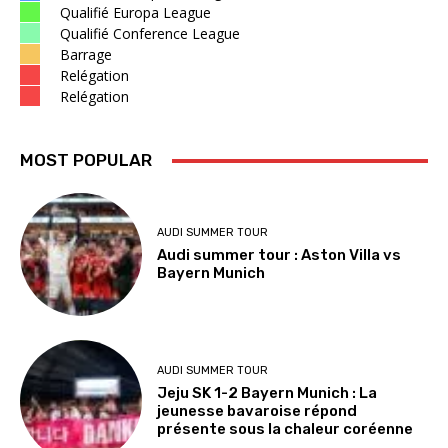
Qualifié Europa League
Qualifié Conference League
Barrage
Relégation
Relégation
MOST POPULAR
AUDI SUMMER TOUR
Audi summer tour : Aston Villa vs
Bayern Munich
AUDI SUMMER TOUR
Jeju SK 1-2 Bayern Munich : La
jeunesse bavaroise répond
présente sous la chaleur coréenne