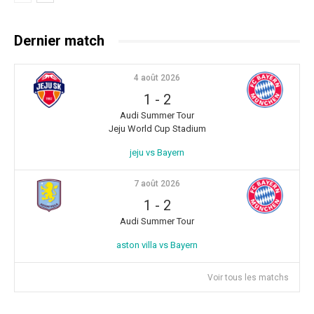
Dernier match
4 août 2026
1
-
2
Audi Summer Tour
Jeju World Cup Stadium
jeju vs Bayern
7 août 2026
1
-
2
Audi Summer Tour
aston villa vs Bayern
Voir tous les matchs