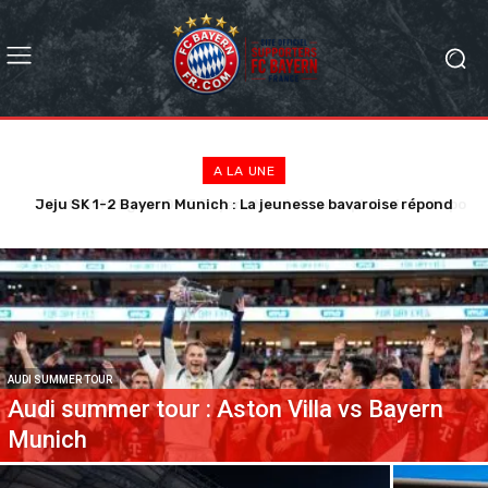
A LA UNE
Rottach-Egern 0-15 Bayern Munich : une pluie de buts pour
conclure le stage au Tegernsee
AUDI SUMMER TOUR
Audi summer tour : Aston Villa vs Bayern
Munich