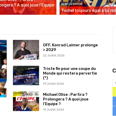
ongera ? A quoi joue l’Equipe
NEWS DU BAYERN
Tuchel toujours égal à lui 
OFF. Konrad Laimer prolonge
> 2029
22 Juillet 2026
Triste fin pour une coupe du
C
Monde qui restera pervertie
(*)
19 Juillet 2026
Michael Olise : Partira ?
Prolongera ? A quoi joue
l’Equipe ?
19 Juillet 2026