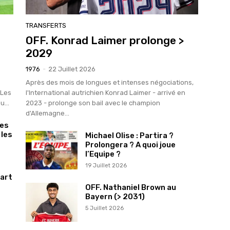
TRANSFERTS
OFF. Konrad Laimer prolonge >
2029
1976
-
22 Juillet 2026
Après des mois de longues et intenses négociations,
 Les
l'International autrichien Konrad Laimer - arrivé en
u...
2023 - prolonge son bail avec le champion
d'Allemagne...
ées
 les
Michael Olise : Partira ?
Prolongera ? A quoi joue
l’Equipe ?
19 Juillet 2026
gart
OFF. Nathaniel Brown au
Bayern (> 2031)
5 Juillet 2026