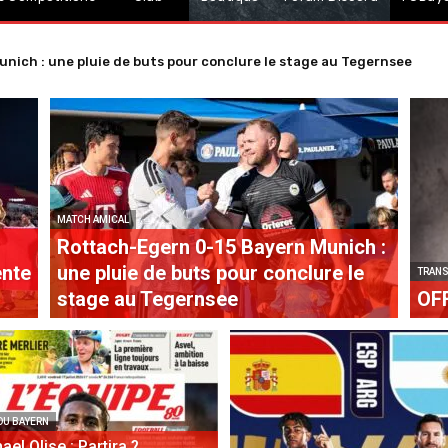
h : une pluie de buts pour conclure le stage au Tegernsee
> 2029
MATCH AMICAL
Rottach-Egern 0-15 Bayern Munich :
ente
une pluie de buts pour conclure le
TRAN
stage au Tegernsee
OFF
DU BAYERN
ael Olise : Partira ?