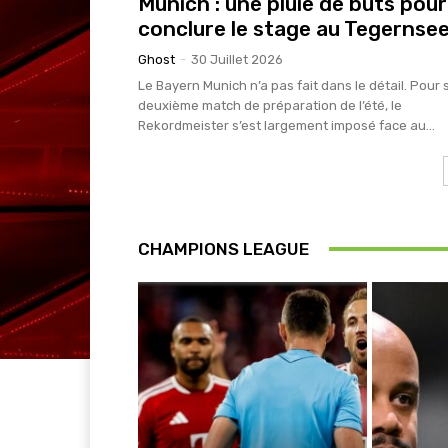
Munich : une pluie de buts pour
conclure le stage au Tegernse
Ghost
-
30 Juillet 2026
Le Bayern Munich n’a pas fait dans le détail. Pour 
deuxième match de préparation de l’été, le
Rekordmeister s’est largement imposé face au...
CHAMPIONS LEAGUE