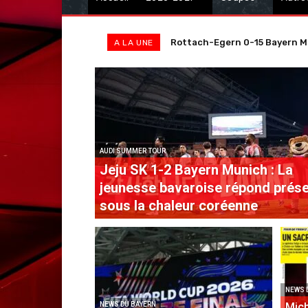
Rottach-Egern 0-15 Bayern Munic
OFF. Konrad Laimer prolonge 
A LA UNE
AUDI SUMMER TOUR
Jeju SK 1-2 Bayern Munich : La
jeunesse bavaroise répond prés
sous la chaleur coréenne
NEWS 
NEWS DU BAYERN
Mich