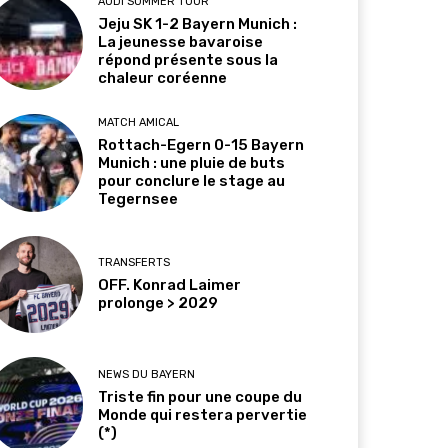
AUDI SUMMER TOUR
Jeju SK 1-2 Bayern Munich :
La jeunesse bavaroise
répond présente sous la
chaleur coréenne
MATCH AMICAL
Rottach-Egern 0-15 Bayern
Munich : une pluie de buts
pour conclure le stage au
Tegernsee
TRANSFERTS
OFF. Konrad Laimer
prolonge > 2029
NEWS DU BAYERN
Triste fin pour une coupe du
Monde qui restera pervertie
(*)