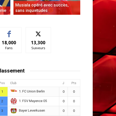
Musiala opéré avec succès,
même
sans inquiétudes
18,000
13,300
Fans
Suiveurs
lassement
Pos
Club
J
Pts
1. FC Union Berlin
1
0
0
1. FSV Mayence 05
2
0
0
Bayer Leverkusen
3
0
0