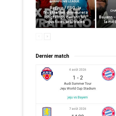
CHAMPIONS LEAGUE
Bayern / PSG : la
CHA
frustration demeurera
longtemps devant les
Bayern – 
injustices arbitrales
la mé
Dernier match
4 août 2026
1
-
2
Audi Summer Tour
Jeju World Cup Stadium
jeju vs Bayern
7 août 2026