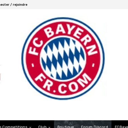
ecter / rejoindre
s Competitions
Club
Boutique
Forum Discord
FCBaye