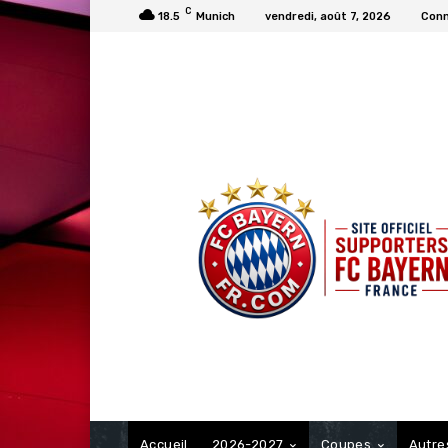
C
18.5
Munich
vendredi, août 7, 2026
Conn
FCBAYERN FRANCE
Accueil
2026-2027
Coupes
Autre