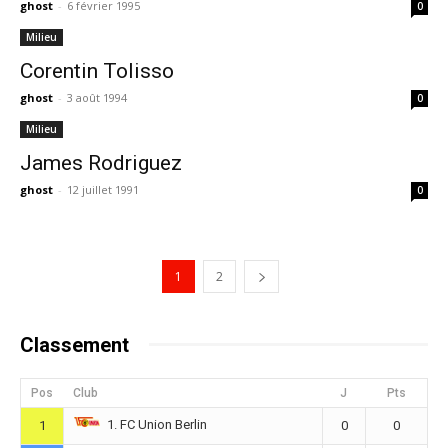
ghost
-
6 février 1995
0
Milieu
Corentin Tolisso
ghost
-
3 août 1994
0
Milieu
James Rodriguez
ghost
-
12 juillet 1991
0
1
2
Classement
Pos
Club
J
Pts
1. FC Union Berlin
1
0
0