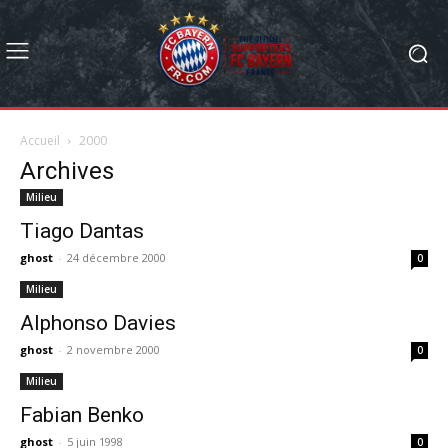
Accueil
2000
Archives
Milieu
Tiago Dantas
ghost
-
24 décembre 2000
0
Milieu
Alphonso Davies
ghost
-
2 novembre 2000
0
Milieu
Fabian Benko
ghost
-
5 juin 1998
0