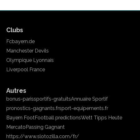
Clubs
Fcbayern.de
Manchester Devils
Olympique Lyonnais
Liverpool France
Autres
bonus-parissportifs-gratuits
Annuaire Sportif
pronostics-gagnants.fr
sport-equipements.fr
Bayern Foot
Football predictions
Wett Tipps Heute
Mercato
Passing Gagnant
https://www.slotozilla.com/fr/