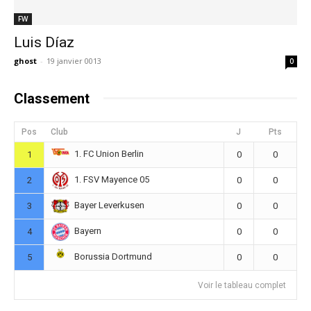
FW
Luis Díaz
ghost
-
19 janvier 0013
0
Classement
Pos
Club
J
Pts
1. FC Union Berlin
1
0
0
1. FSV Mayence 05
2
0
0
Bayer Leverkusen
3
0
0
Bayern
4
0
0
Borussia Dortmund
5
0
0
Voir le tableau complet