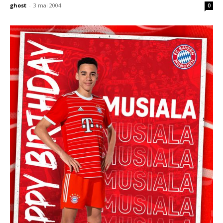
ghost
-
3 mai 2004
0