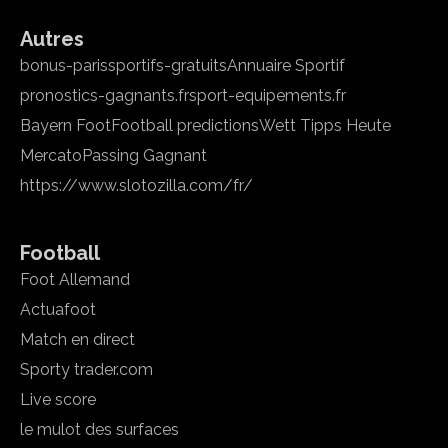
Autres
bonus-parissportifs-gratuits
Annuaire Sportif
pronostics-gagnants.fr
sport-equipements.fr
Bayern Foot
Football predictions
Wett Tipps Heute
Mercato
Passing Gagnant
https://www.slotozilla.com/fr/
Football
Foot Allemand
Actuafoot
Match en direct
Sporty trader.com
Live score
le mulot des surfaces