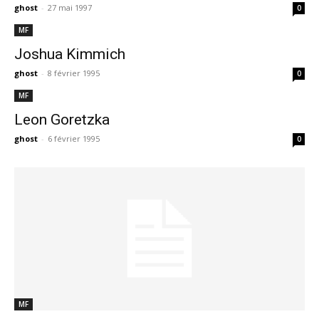
ghost
-
27 mai 1997
0
MF
Joshua Kimmich
ghost
-
8 février 1995
0
MF
Leon Goretzka
ghost
-
6 février 1995
0
MF