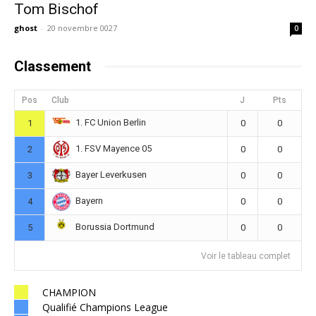
Tom Bischof
ghost
-
20 novembre 0027
0
Classement
Pos
Club
J
Pts
1. FC Union Berlin
1
0
0
1. FSV Mayence 05
2
0
0
Bayer Leverkusen
3
0
0
Bayern
4
0
0
Borussia Dortmund
5
0
0
Voir le tableau complet
CHAMPION
Qualifié Champions League