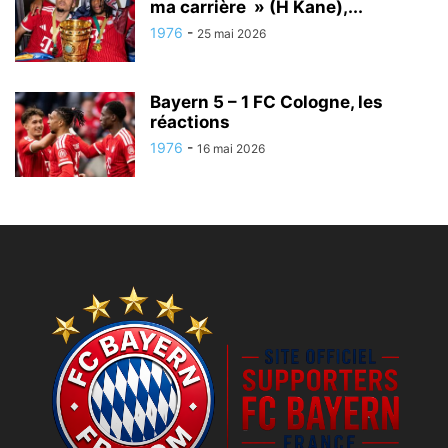
ma carrière » (H Kane),...
1976
-
25 mai 2026
Bayern 5 – 1 FC Cologne, les
réactions
1976
-
16 mai 2026