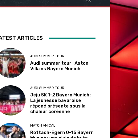
ATEST ARTICLES
AUDI SUMMER TOUR
Audi summer tour : Aston
Villa vs Bayern Munich
AUDI SUMMER TOUR
Jeju SK 1-2 Bayern Munich :
La jeunesse bavaroise
répond présente sous la
chaleur coréenne
MATCH AMICAL
Rottach-Egern 0-15 Bayern
Munich : une pluie de buts