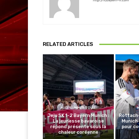
http://fcbayern-fr.com
RELATED ARTICLES
AUDI SUMMER TOUR
Jeju SK 1-2 Bayern Munich :
Rottach
La jeunesse bavaroise
Munich 
répond présente sous la
pour co
chaleur coréenne