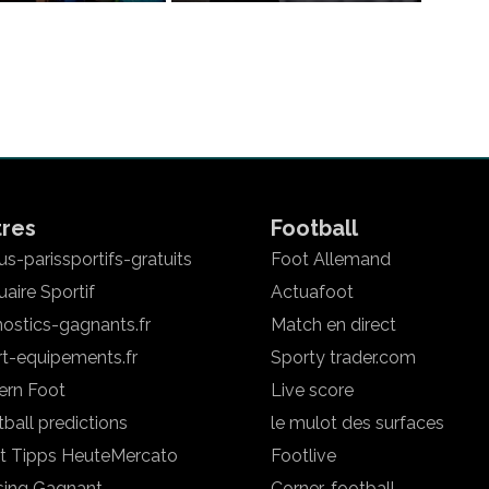
tres
Football
s-parissportifs-gratuits
Foot Allemand
aire Sportif
Actuafoot
ostics-gagnants.fr
Match en direct
rt-equipements.fr
Sporty trader.com
ern Foot
Live score
ball predictions
le mulot des surfaces
t Tipps Heute
Mercato
Footlive
sing Gagnant
Corner-football