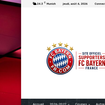
C
24.3
Munich
jeudi, août 6, 2026
Connect
FCBAYERN FRANCE
Accueil
2026-2027
Coupes
Autre