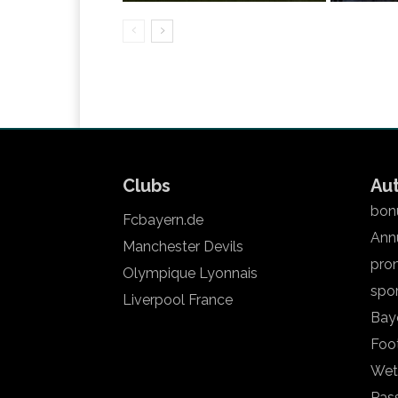
Clubs
Au
bonu
Fcbayern.de
Annu
Manchester Devils
pron
Olympique Lyonnais
spo
Liverpool France
Bay
Foot
Wet
Pas