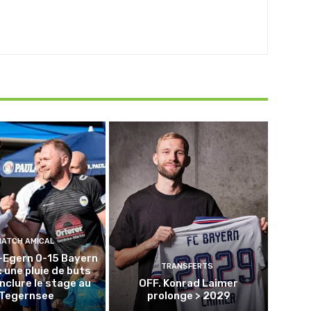
MATCH AMICAL
-Egern 0-15 Bayern
TRANSFERTS
: une pluie de buts
nclure le stage au
OFF. Konrad Laimer
Tegernsee
prolonge > 2029