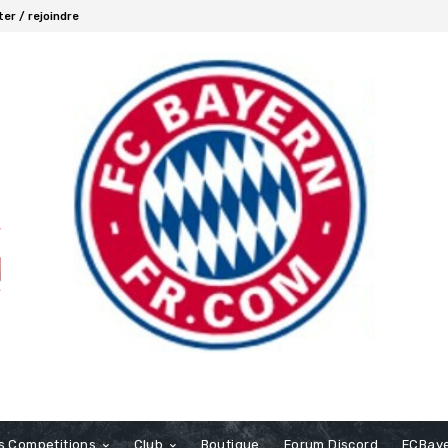
er / rejoindre
s Competitions
Club
Boutique
Forum Discord
FCBaye