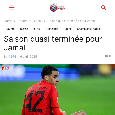
Home
Bayern
Blessé
Saison quasi terminée pour Jamal
Bayern
Blessé
Infos
Bundesliga
Coupe
Champions League
Saison quasi terminée pour
Jamal
0
By
1976
-
6 avril 2025