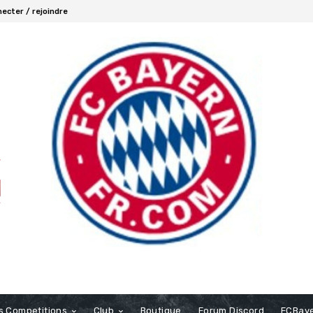
ecter / rejoindre
s Competitions
Club
Boutique
Forum Discord
FCBaye