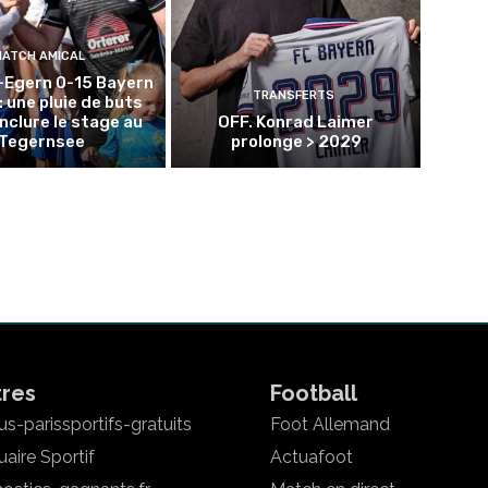
MATCH AMICAL
-Egern 0-15 Bayern
TRANSFERTS
: une pluie de buts
nclure le stage au
OFF. Konrad Laimer
Tegernsee
prolonge > 2029
tres
Football
s-parissportifs-gratuits
Foot Allemand
aire Sportif
Actuafoot