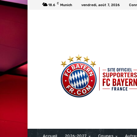
C
18.6
Munich
vendredi, août 7, 2026
Conn
FCBAYERN FRANCE
Accueil
2026-2027
Coupes
Autre