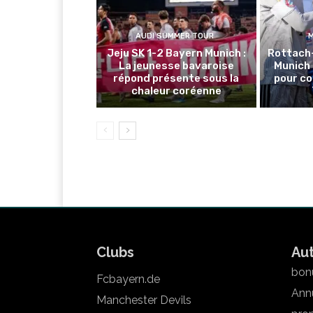
AUDI SUMMER TOUR
Jeju SK 1-2 Bayern Munich :
Rottach
La jeunesse bavaroise
Munich 
répond présente sous la
pour co
chaleur coréenne
Clubs
Au
bonu
Fcbayern.de
Annu
Manchester Devils