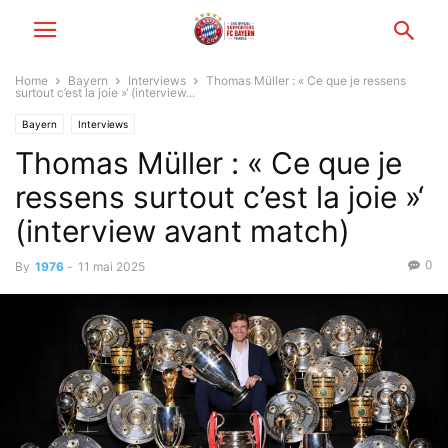
Home
Bayern
Interviews
Thomas Müller : « Ce que je ressens
surtout c’est la joie »‘ (interview...
Bayern
Interviews
Thomas Müller : « Ce que je
ressens surtout c’est la joie »‘
(interview avant match)
0
By
1976
-
11 mai 2025