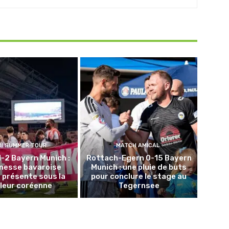
DI SUMMER TOUR
MATCH AMICAL
1-2 Bayern Munich :
Rottach-Egern 0-15 Bayern
unesse bavaroise
Munich : une pluie de buts
 présente sous la
pour conclure le stage au
leur coréenne
Tegernsee