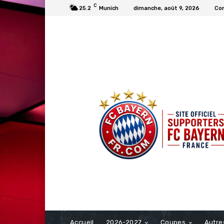
C
25.2
Munich
dimanche, août 9, 2026
Con
FCBAYERN FRANCE
Accueil
2026-2027
Coupes
Autre