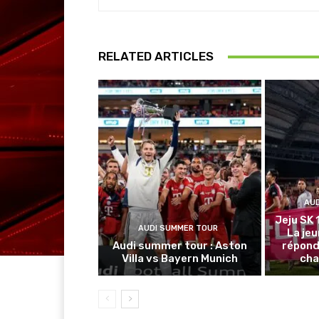
RELATED ARTICLES
AU
Jeju SK 
AUDI SUMMER TOUR
La je
Audi summer tour : Aston
répond
Villa vs Bayern Munich
cha