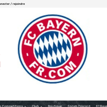
necter / rejoindre
s Competitions
Club
Boutique
Forum Discord
FCBaye