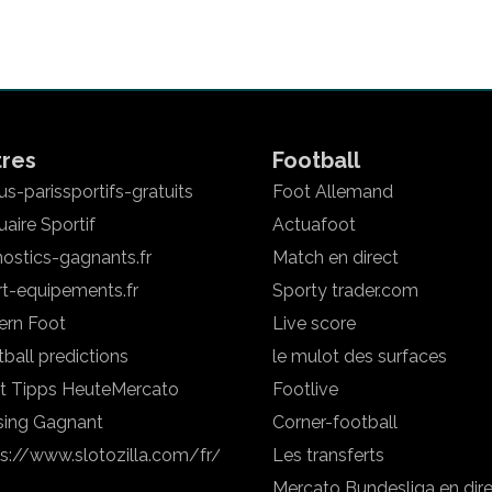
tres
Football
s-parissportifs-gratuits
Foot Allemand
aire Sportif
Actuafoot
ostics-gagnants.fr
Match en direct
rt-equipements.fr
Sporty trader.com
ern Foot
Live score
ball predictions
le mulot des surfaces
t Tipps Heute
Mercato
Footlive
sing Gagnant
Corner-football
ps://www.slotozilla.com/fr/
Les transferts
Mercato Bundesliga en dir