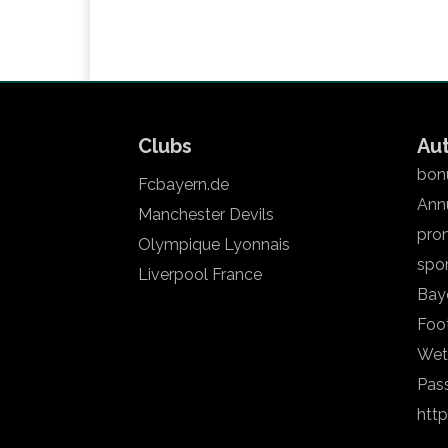
Clubs
Au
bonu
Fcbayern.de
Annu
Manchester Devils
pron
Olympique Lyonnais
spo
Liverpool France
Bay
Foot
Wet
Pas
htt