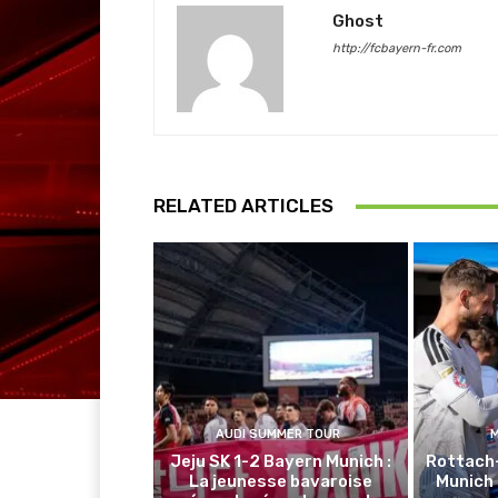
Ghost
http://fcbayern-fr.com
RELATED ARTICLES
AUDI SUMMER TOUR
Jeju SK 1-2 Bayern Munich :
Rottach
La jeunesse bavaroise
Munich 