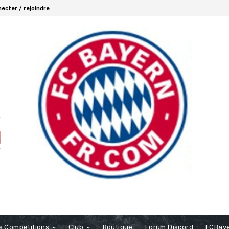
ecter / rejoindre
s Competitions
Club
Boutique
Forum Discord
FCBaye