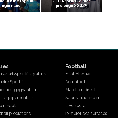
nclure le stage au
OFF. Konrad Laimer
Tegernsee
prolonge > 2029
tres
Football
s-parissportifs-gratuits
Foot Allemand
aire Sportif
Actuafoot
ostics-gagnants.fr
Match en direct
rt-equipements.fr
Sporty trader.com
ern Foot
Live score
ball predictions
le mulot des surfaces