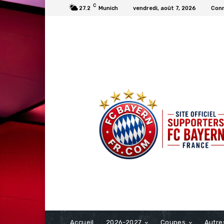
C
27.2
Munich
vendredi, août 7, 2026
Conn
FCBAYERN FRANCE
Accueil
2026-2027
Coupes
Autre