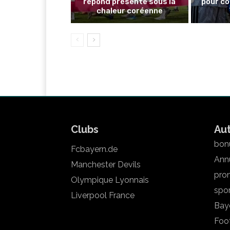
répond présente sous la
pour co
chaleur coréenne
Clubs
Au
bonu
Fcbayern.de
Annu
Manchester Devils
pron
Olympique Lyonnais
spo
Liverpool France
Bay
Foot